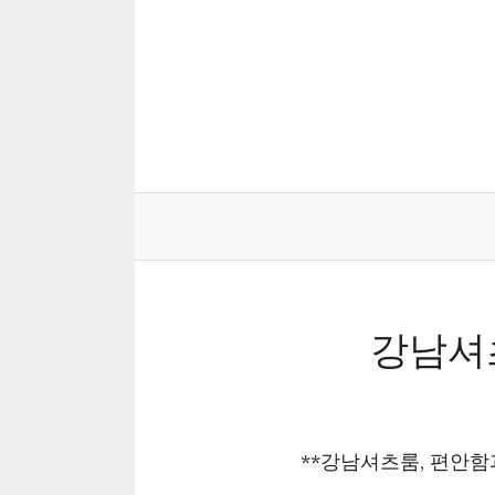
Skip
to
content
강남셔
**강남셔츠룸, 편안함