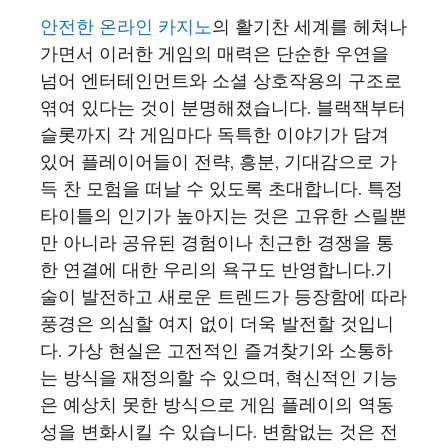
안전한 온라인 카지노
의 활기찬 세계를 헤쳐나
가면서 이러한 게임의 매력은 단순한 우연을
넘어 엔터테인먼트와 소셜 상호작용의 구조로
엮여 있다는 것이 분명해졌습니다. 블랙잭부터
슬롯까지 각 게임마다 독특한 이야기가 담겨
있어 플레이어들이 전략, 흥분, 기대감으로 가
득 찬 모험을 떠날 수 있도록 초대합니다. 특정
타이틀의 인기가 높아지는 것은 고유한 스릴뿐
만 아니라 공유된 경험이나 친근한 경쟁을 통
한 연결에 대한 우리의 욕구도 반영합니다.기
술이 발전하고 새로운 트렌드가 등장함에 따라
풍경은 의심할 여지 없이 더욱 발전할 것입니
다. 가상 현실은 고전적인 즐겨찾기와 소통하
는 방식을 재정의할 수 있으며, 혁신적인 기능
은 예상치 못한 방식으로 게임 플레이의 역동
성을 변화시킬 수 있습니다. 변함없는 것은 전