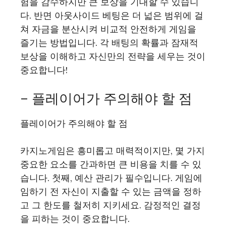
험을 감수하지만 큰 보상을 기대할 수 있습니
다. 반면 아웃사이드 베팅은 더 넓은 범위에 걸
쳐 자금을 분산시켜 비교적 안전하게 게임을
즐기는 방법입니다. 각 배팅의 확률과 잠재적
보상을 이해하고 자신만의 전략을 세우는 것이
중요합니다!
– 플레이어가 주의해야 할 점
플레이어가 주의해야 할 점
카지노게임은 흥미롭고 매력적이지만, 몇 가지
중요한 요소를 간과하면 큰 비용을 치를 수 있
습니다. 첫째, 예산 관리가 필수입니다. 게임에
임하기 전 자신이 지출할 수 있는 금액을 정하
고 그 한도를 철저히 지키세요. 감정적인 결정
을 피하는 것이 중요합니다.