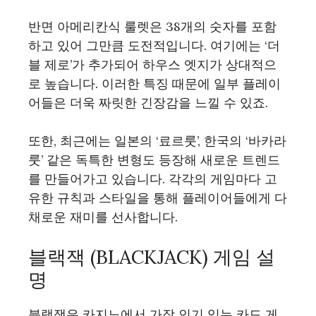
반면 아메리칸식 룰렛은 38개의 숫자를 포함
하고 있어 그만큼 도전적입니다. 여기에는 ‘더
블 제로’가 추가되어 하우스 엣지가 상대적으
로 높습니다. 이러한 특징 때문에 일부 플레이
어들은 더욱 짜릿한 긴장감을 느낄 수 있죠.
또한, 최근에는 일본의 ‘료르룻’, 한국의 ‘바카라
룻’ 같은 독특한 변형도 등장해 새로운 트렌드
를 만들어가고 있습니다. 각각의 게임마다 고
유한 규칙과 스타일을 통해 플레이어들에게 다
채로운 재미를 선사합니다.
블랙잭 (BLACKJACK) 게임 설
명
블랙잭은 카지노에서 가장 인기 있는 카드 게