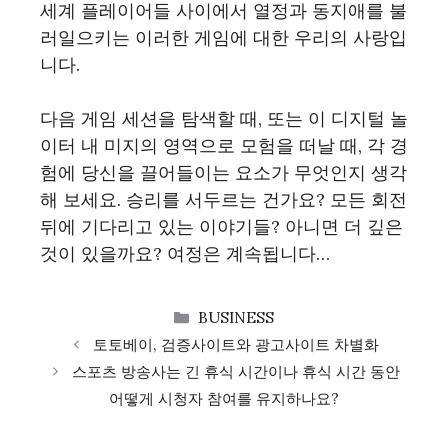
세계 플레이어들 사이에서 열정과 동지애를 불
러일으키는 이러한 게임에 대한 우리의 사랑입
니다.
다음 게임 세션을 탐색할 때, 또는 이 디지털 놀
이터 내 미지의 영역으로 모험을 떠날 때, 각 경
험에 당신을 끌어들이는 요소가 무엇인지 생각
해 보세요. 승리를 서두르는 건가요? 모든 회전
뒤에 기다리고 있는 이야기들? 아니면 더 깊은
것이 있을까요? 여정은 계속됩니다…
CATEGORIES
BUSINESS
토토베이, 검증사이트와 광고사이트 차별화
스포츠 방송사는 긴 휴식 시간이나 휴식 시간 동안
어떻게 시청자 참여를 유지하나요?