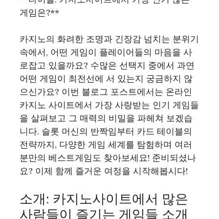
게임은?**
카지노의 화려한 조명과 긴장감 넘치는 분위기
속에서, 어떤 게임이 플레이어들의 마음을 사
로잡고 있을까요? 수많은 선택지 중에서 과연
어떤 게임이 최전선에 서 있는지 궁금하지 않
으신가요? 이번 블로그 포스트에서는 온라인
카지노 사이트에서 가장 사랑받는 인기 게임들
을 살펴보고 그 매력의 비밀을 파헤쳐 보겠습
니다. 슬롯 머신의 반짝임부터 카드 테이블의
전략까지, 다양한 게임 세계를 탐험하며 여러
분만의 베스트게임도 찾아보세요! 준비되셨나
요? 이제 함께 즐거운 여정을 시작해봅시다!
소개: 카지노사이트에서 많은
사람들이 즐기는 게임들 소개