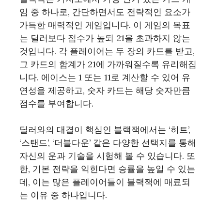
임 중 하나로, 간단하면서도 전략적인 요소가
가득한 매력적인 게임입니다. 이 게임의 목표
는 딜러보다 점수가 높되 21을 초과하지 않는
것입니다. 각 플레이어는 두 장의 카드를 받고,
그 카드의 합계가 21에 가까워질수록 유리해집
니다. 에이스는 1 또는 11로 계산할 수 있어 유
연성을 제공하고, 숫자 카드는 해당 숫자만큼
점수를 부여합니다.
딜러와의 대결이 핵심인 블랙잭에서는 ‘히트’,
‘스탠드’, ‘더블다운’ 같은 다양한 선택지를 통해
자신의 운과 기술을 시험해 볼 수 있습니다. 또
한, 기본 전략을 익힌다면 승률을 높일 수 있는
데, 이는 많은 플레이어들이 블랙잭에 매료되
는 이유 중 하나입니다.